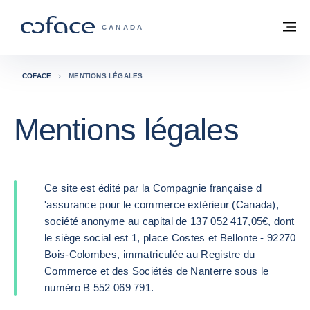
Voir le contenu
Retour à la page d'accueil
M
COFACE, FOR TRADE - PAGE D'ACCUE
CANADA
COFACE
MENTIONS LÉGALES
Mentions légales
Ce site est édité par la Compagnie française d
'assurance pour le commerce extérieur (Canada),
société anonyme au capital de 137 052 417,05€, dont
le siège social est 1, place Costes et Bellonte - 92270
Bois-Colombes, immatriculée au Registre du
Commerce et des Sociétés de Nanterre sous le
numéro B 552 069 791.