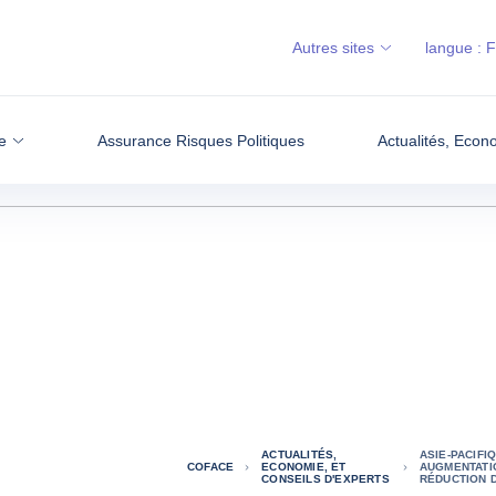
Autres sites
langue :
e
Assurance Risques Politiques
Actualités, Econ
ACTUALITÉS,
ASIE-PACIFI
COFACE
ECONOMIE, ET
AUGMENTATI
CONSEILS D'EXPERTS
RÉDUCTION D