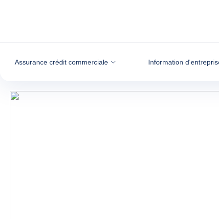
Voir le contenu
Assurance crédit commerciale
Information d'entrepris