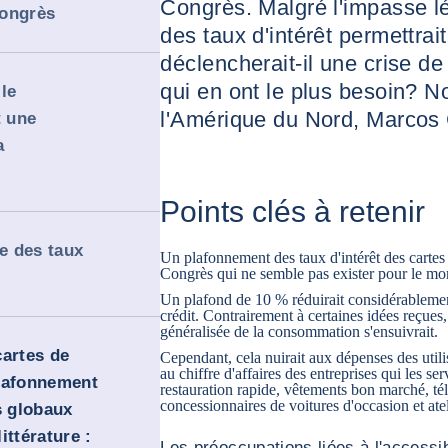
Congrès. Malgré l'impasse lé
Congrès
des taux d'intérêt permettrai
déclencherait-il une crise de
qui en ont le plus besoin? N
 le
l'Amérique du Nord, Marcos C
 une
a
Points clés à retenir
se des taux
Un plafonnement des taux d'intérêt des cartes 
Congrès qui ne semble pas exister pour le m
Un plafond de 10 % réduirait considérablement 
crédit. Contrairement à certaines idées reçues,
généralisée de la consommation s'ensuivrait.
cartes de
Cependant, cela nuirait aux dépenses des utilis
au chiffre d'affaires des entreprises qui les ser
 plafonnement
restauration rapide, vêtements bon marché, t
concessionnaires de voitures d'occasion et ate
s globaux
ittérature :
Les préoccupations liées à l'accessibi