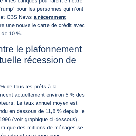
e « les banques pourraient émettre
Trump” pour les personnes qui n’ont
», et CBS News
a récemment
e une nouvelle carte de crédit avec
) de 10 %.
ntre le plafonnement
uelle récession de
% de tous les prêts à la
ncent actuellement environ 5 % des
eurs. Le taux annuel moyen est
endu en dessous de 11,8 % depuis le
1996 (voir graphique ci-dessous).
erti que des millions de ménages se
présenterait un risque pour