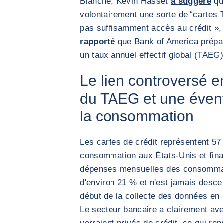
Blanche, Kevin Hasset
a suggéré
qu
volontairement une sorte de “cartes 
pas suffisamment accès au crédit 
rapporté
que Bank of America prépar
un taux annuel effectif global (TAEG
Le lien controversé e
du TAEG et une évent
la consommation
Les cartes de crédit représentent 57 
consommation aux États-Unis et fina
dépenses mensuelles des consommat
d'environ 21 % et n'est jamais desc
début de la collecte des données en 
Le secteur bancaire a clairement av
verraient privés de crédit, ce qui re