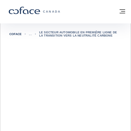
Voir le contenu
Retour à la page d'accueil
M
COFACE, FOR TRADE - PAGE D'ACCUE
CANADA
LE SECTEUR AUTOMOBILE EN PREMIÈRE LIGNE DE
COFACE
LA TRANSITION VERS LA NEUTRALITÉ CARBONE