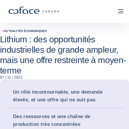
Voir le contenu
Retour à la page d'accueil
M
COFACE, FOR TRADE - PAGE D'ACCUE
CANADA
#
ACTUALITÉS ÉCONOMIQUES
Lithium : des opportunités
industrielles de grande ampleur,
mais une offre restreinte à moyen-
terme
07 / 11 / 2022
Un rôle incontournable, une demande
élevée, et une offre qui ne suit pas
Des ressources et une chaîne de
production très concentrées