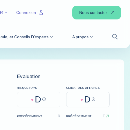
Nous contacter
FR
Connexion
omie, et Conseils D'experts
A propos
Recher
Evaluation
RISQUE PAYS
CLIMAT DES AFFAIRES
D
D
Help
Help
D
E
PRÉCÉDEMMENT
PRÉCÉDEMMENT