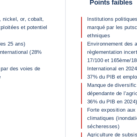
Points faibles
nickel, or, cobalt,
Institutions politiqu
ploitées et potentiel
marqué par les putsch
ethniques
des 25 ans)
Environnement des a
international (28%
règlementation incert
17/100 et 165ème/18
par des voies de
International en 2024
e
37% du PIB et emplo
Manque de diversific
dépendante de l’agri
36% du PIB en 2024)
Forte exposition aux
climatiques (inondati
sécheresses)
Agriculture de subsi