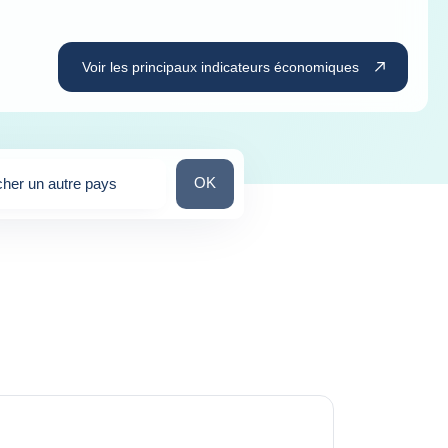
Voir les principaux indicateurs économiques
Chercher un autre pays
OK
her un autre pays
stions