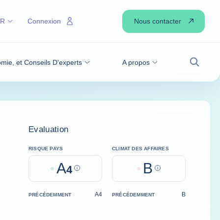
Nous contacter
FR
Connexion
omie, et Conseils D'experts
A propos
Recher
Evaluation
RISQUE PAYS
CLIMAT DES AFFAIRES
A
B
4
Help
Help
A4
B
PRÉCÉDEMMENT
PRÉCÉDEMMENT