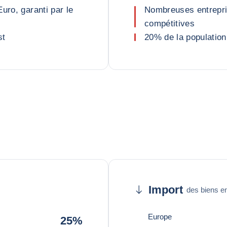
uro, garanti par le
Nombreuses entrepris
compétitives
st
20% de la population 
Import
des biens en
Europe
25%