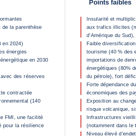
Points faibles
rformantes
Insularité et multipli
s de la parenthèse
aux trafics illicites
d’Amérique du Sud), e
B en 2024)
Faible diversificati
es énergies
tourisme (40 % des 
 énergétique en 2030
importations de denr
énergétiques (80% de
 avec des réserves
du pétrole), fort déf
Forte dépendance du
tte contractée
économiques des pay
ironnemental (140
Exposition au chang
risque volcanique, s
 FMI, une facilité
Infrastructures vieil
é pour la résilience
(notamment dans le t
Niveau élevé d’endet