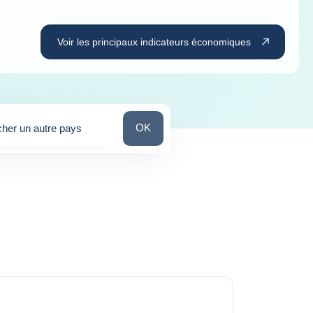
Voir les principaux indicateurs économiques
Chercher un autre pays
OK
her un autre pays
stions