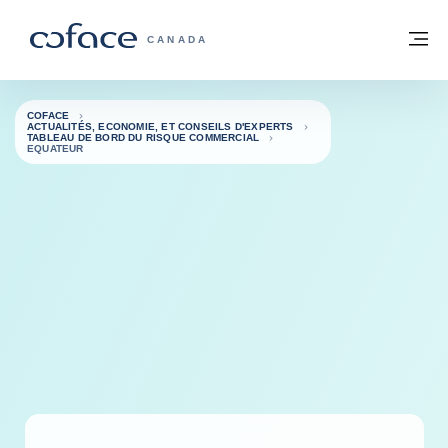
Voir le contenu
Retour à la page d'accueil
M
COFACE, FOR TRADE - PAGE D'ACCUE
CANADA
COFACE
ACTUALITÉS, ECONOMIE, ET CONSEILS D'EXPERTS
TABLEAU DE BORD DU RISQUE COMMERCIAL
EQUATEUR