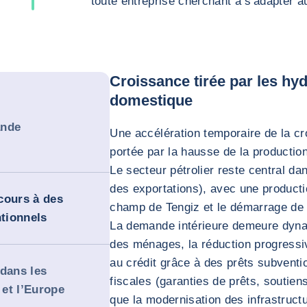
toute entreprise cherchant à s'adapter 
Croissance tirée par les hy
domestique
ande
Une accélération temporaire de la c
portée par la hausse de la production
Le secteur pétrolier reste central d
des exportations), avec une producti
ecours à des
champ de Tengiz et le démarrage de l’
tionnels
La demande intérieure demeure dyna
des ménages, la réduction progressive
au crédit grâce à des prêts subventi
 dans les
fiscales (garanties de prêts, soutien
 et l’Europe
que la modernisation des infrastruct