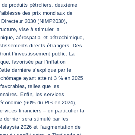
 de produits pétroliers, deuxième
 faiblesse des prix mondiaux de
l Directeur 2030 (NIMP2030),
ructure, vise à stimuler la
nique, aérospatial et pétrochimique,
estissements directs étrangers. Des
ront l’investissement public. La
e, favorisée par l’inflation
tte dernière s’explique par le
e chômage ayant atteint 3 % en 2025
avorables, telles que les
onnaires. Enfin, les services
l’économie (60% du PIB en 2024),
rvices financiers – en particulier la
e dernier sera stimulé par les
Malaysia 2026 et l'augmentation de