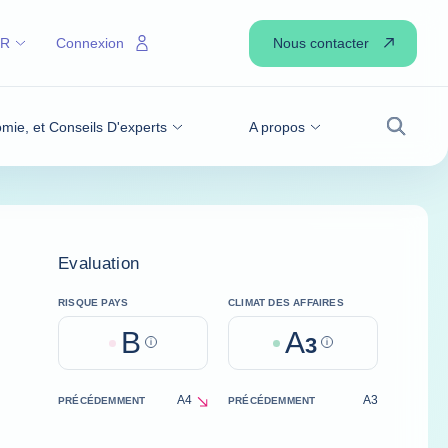
Nous contacter
FR
Connexion
omie, et Conseils D'experts
A propos
Recher
Evaluation
RISQUE PAYS
CLIMAT DES AFFAIRES
B
A
Help
3
Help
A4
A3
PRÉCÉDEMMENT
PRÉCÉDEMMENT
decrease