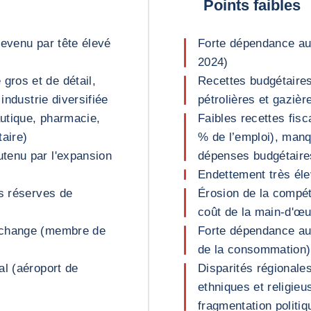
Points faibles
revenu par tête élevé
Forte dépendance au
2024)
ros et de détail,
Recettes budgétaire
industrie diversifiée
pétrolières et gaziè
autique, pharmacie,
Faibles recettes fisc
taire)
% de l’emploi), man
tenu par l'expansion
dépenses budgétaire
Endettement très él
es réserves de
Érosion de la compéti
coût de la main-d'œ
échange (membre de
Forte dépendance au
de la consommation)
al (aéroport de
Disparités régionale
ethniques et religieu
fragmentation politiq