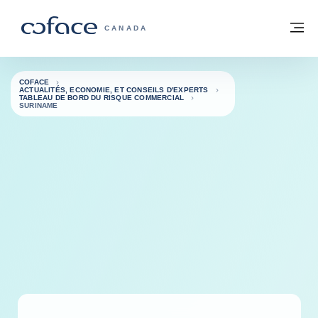
Voir le contenu
Retour à la page d'accueil
M
COFACE, FOR TRADE - PAGE D'ACCUE
CANADA
COFACE
ACTUALITÉS, ECONOMIE, ET CONSEILS D'EXPERTS
TABLEAU DE BORD DU RISQUE COMMERCIAL
SURINAME