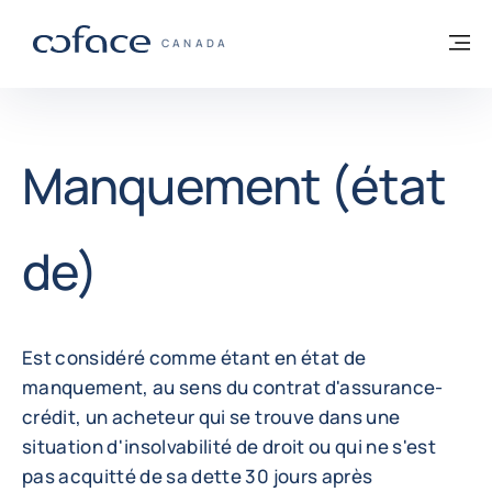
Voir le contenu
Retour à la page d'accueil
M
COFACE, FOR TRADE - PAGE D'ACCUEIL
CANADA
Manquement (état
de)
Est considéré comme étant en état de
manquement, au sens du contrat d'assurance-
crédit, un acheteur qui se trouve dans une
situation d'insolvabilité de droit ou qui ne s'est
pas acquitté de sa dette 30 jours après