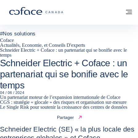
Voir le contenu
Retour à la page d'accueil
M
COFACE, FOR TRADE - PAGE D'ACCUE
CANADA
#
Nos solutions
Coface
Actualités, Economie, et Conseils D'experts
Schneider Electric + Coface : un partenariat qui se bonifie avec le
temps
Schneider Electric + Coface : un
partenariat qui se bonifie avec le
temps
04 / 06 / 2024
Un partenariat moteur de l’expansion internationale de Coface
CGS : stratégie « glocale » des risques et organisation sur-mesure
Le Single Risk pour soutenir la croissance des centres de données
Partager
Schneider Electric (SE) « la plus locale des
entreprises globales » et Coface,