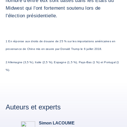
nombre d'entre eux sont basés dans les États du
Midwest qui l'ont fortement soutenu lors de
l'élection présidentielle.
1 En réponse aux droits de douane de 25 % sur les importations américaines en
provenance de Chine mis en œuvre par Donald Trump le 6 juillet 2018.
2 Allemagne (3,5 %), Italie (2,5 %), Espagne (1,5 %), Pays-Bas (1 %) et Portugal (1
%).
Auteurs et experts
Simon LACOUME