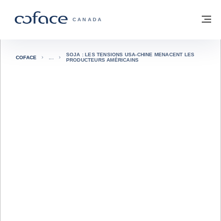
Voir le contenu
Retour à la page d'accueil
M
COFACE, FOR TRADE - PAGE D'ACCUE
CANADA
SOJA : LES TENSIONS USA-CHINE MENACENT LES
COFACE
PRODUCTEURS AMÉRICAINS