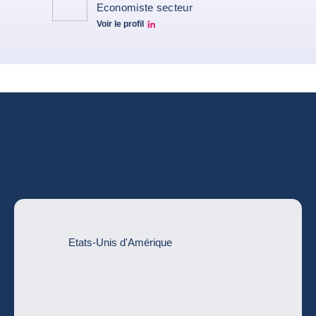
Economiste secteur
Voir le profil
Simon Lacoume linkedin
Consultez l’évaluation complète du
risque pays
Etats-Unis d'Amérique